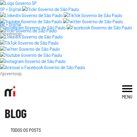
×
SP + Digital
SP + Digital
/governosp
visite
exposições e eventos
acervo e pesquisa
/governosp
imprensa
MENU
blog
BLOG
museu
educativo
TODOS OS POSTS