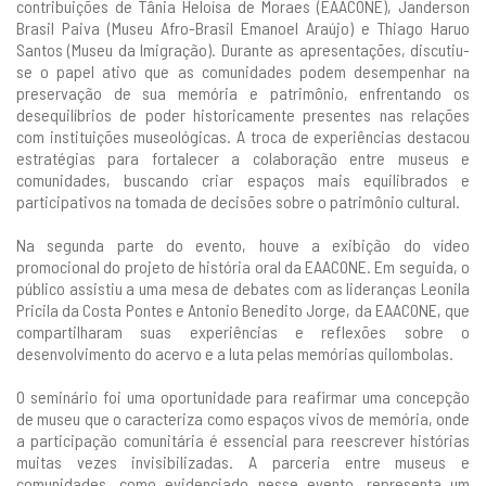
contribuições de Tânia Heloísa de Moraes (EAACONE), Janderson
Brasil Paiva (Museu Afro-Brasil Emanoel Araújo) e Thiago Haruo
Santos (Museu da Imigração). Durante as apresentações, discutiu-
se o papel ativo que as comunidades podem desempenhar na
preservação de sua memória e patrimônio, enfrentando os
desequilíbrios de poder historicamente presentes nas relações
com instituições museológicas. A troca de experiências destacou
estratégias para fortalecer a colaboração entre museus e
comunidades, buscando criar espaços mais equilibrados e
participativos na tomada de decisões sobre o patrimônio cultural.
Na segunda parte do evento, houve a exibição do vídeo
promocional do projeto de história oral da EAACONE. Em seguida, o
público assistiu a uma mesa de debates com as lideranças Leonila
Pricila da Costa Pontes e Antonio Benedito Jorge, da EAACONE, que
compartilharam suas experiências e reflexões sobre o
desenvolvimento do acervo e a luta pelas memórias quilombolas.
O seminário foi uma oportunidade para reafirmar uma concepção
de museu que o caracteriza como espaços vivos de memória, onde
a participação comunitária é essencial para reescrever histórias
muitas vezes invisibilizadas. A parceria entre museus e
comunidades, como evidenciado nesse evento, representa um