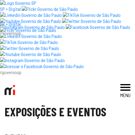
×
SP + Digital
SP + Digital
/governosp
visite
exposições e eventos
acervo e pesquisa
/governosp
imprensa
MENU
blog
EXPOSIÇÕES E EVENTOS
museu
educativo