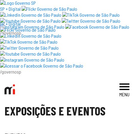
×
SP + Digital
SP + Digital
/governosp
visite
exposições e eventos
acervo e pesquisa
/governosp
imprensa
MENU
blog
EXPOSIÇÕES E EVENTOS
museu
educativo