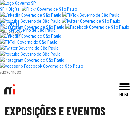
×
SP + Digital
SP + Digital
/governosp
visite
exposições e eventos
acervo e pesquisa
/governosp
imprensa
MENU
blog
EXPOSIÇÕES E EVENTOS
museu
educativo