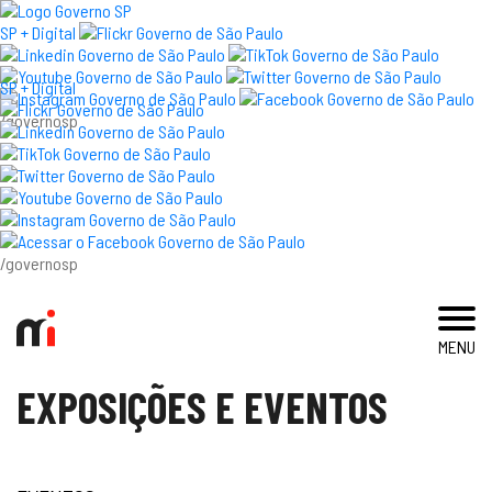
×
SP + Digital
SP + Digital
/governosp
visite
exposições e eventos
acervo e pesquisa
/governosp
imprensa
MENU
blog
EXPOSIÇÕES E EVENTOS
museu
educativo