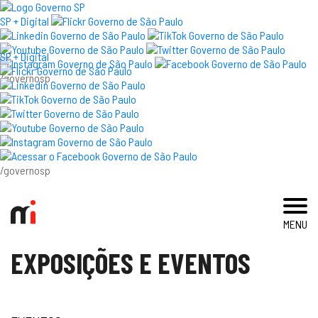
×
SP + Digital
SP + Digital
/governosp
visite
exposições e eventos
acervo e pesquisa
/governosp
imprensa
MENU
blog
EXPOSIÇÕES E EVENTOS
museu
educativo