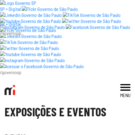
×
SP + Digital
SP + Digital
/governosp
visite
exposições e eventos
acervo e pesquisa
/governosp
imprensa
MENU
blog
EXPOSIÇÕES E EVENTOS
museu
educativo