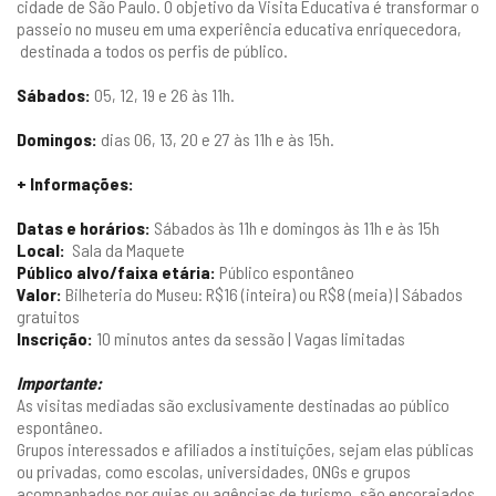
cidade de São Paulo. O objetivo da Visita Educativa é transformar o
passeio no museu em uma experiência educativa enriquecedora,
destinada a todos os perfis de público.
Sábados:
05, 12, 19 e 26 às 11h.
Domingos:
dias 06, 13, 20 e 27 às 11h e às 15h.
+ Informações:
Datas e horários:
Sábados às 11h e domingos às 11h e às 15h
Local:
Sala da Maquete
Público alvo/faixa etária:
Público espontâneo
Valor:
Bilheteria do Museu: R$16 (inteira) ou R$8 (meia) | Sábados
gratuitos
Inscrição:
10 minutos antes da sessão | Vagas limitadas
Importante:
As visitas mediadas são exclusivamente destinadas ao público
espontâneo.
Grupos interessados e afiliados a instituições, sejam elas públicas
ou privadas, como escolas, universidades, ONGs e grupos
acompanhados por guias ou agências de turismo, são encorajados