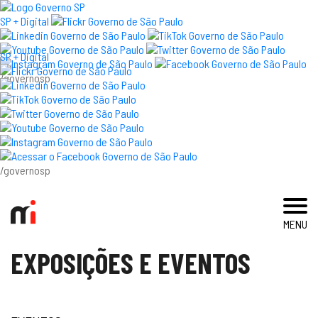
×
SP + Digital
SP + Digital
/governosp
visite
exposições e eventos
acervo e pesquisa
/governosp
imprensa
MENU
blog
EXPOSIÇÕES E EVENTOS
museu
educativo