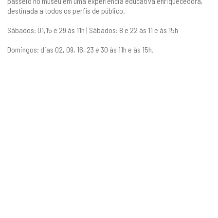
passeio no museu em uma experiência educativa enriquecedora,
destinada a todos os perfis de público.
Sábados: 01,15 e 29 às 11h | Sábados: 8 e 22 às 11 e às 15h
Domingos: dias 02, 09, 16, 23 e 30 às 11h e às 15h.