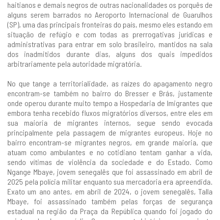
haitianos e demais negros de outras nacionalidades os porquês de
alguns serem barrados no Aeroporto Internacional de Guarulhos
(SP), uma das principais fronteiras do país, mesmo eles estando em
situação de refúgio e com todas as prerrogativas jurídicas e
administrativas para entrar em solo brasileiro, mantidos na sala
dos inadmitidos durante dias, alguns dos quais impedidos
arbitrariamente pela autoridade migratória.
No que tange a territorialidade, as raízes do apagamento negro
encontram-se também no bairro do Bresser e Brás, justamente
onde operou durante muito tempo a Hospedaria de Imigrantes que
embora tenha recebido fluxos migratórios diversos, entre eles em
sua maioria de migrantes internos, segue sendo evocada
principalmente pela passagem de migrantes europeus. Hoje no
bairro encontram-se migrantes negros, em grande maioria, que
atuam como ambulantes e no cotidiano tentam ganhar a vida,
sendo vítimas de violência da sociedade e do Estado. Como
Ngange Mbaye, jovem senegalês que foi assassinado em abril de
2025 pela polícia militar enquanto sua mercadoria era apreendida.
Exato um ano antes, em abril de 2024, o jovem senegalês, Talla
Mbaye, foi assassinado também pelas forças de segurança
estadual na região da Praça da República quando foi jogado do