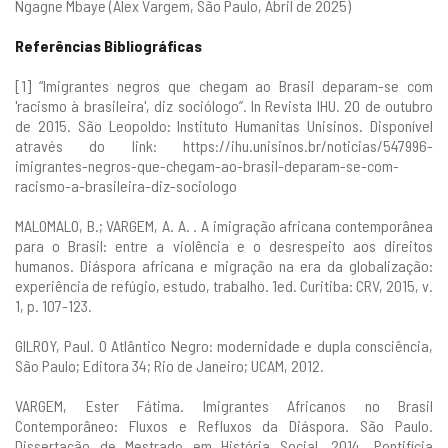
Ngagne Mbaye (Alex Vargem, São Paulo, Abril de 2025)
Referências Bibliográficas
[1] “Imigrantes negros que chegam ao Brasil deparam-se com
'racismo à brasileira', diz sociólogo”. In Revista IHU. 20 de outubro
de 2015. São Leopoldo: Instituto Humanitas Unisinos. Disponível
através do link:
https://ihu.unisinos.br/noticias/547996-
imigrantes-negros-que-chegam-ao-brasil-deparam-se-com-
racismo-a-brasileira-diz-sociologo
MALOMALO, B.; VARGEM, A. A. . A imigração africana contemporânea
para o Brasil: entre a violência e o desrespeito aos direitos
humanos. Diáspora africana e migração na era da globalização:
experiência de refúgio, estudo, trabalho. 1ed. Curitiba: CRV, 2015, v.
1, p. 107-123.
GILROY, Paul. O Atlântico Negro: modernidade e dupla consciência,
São Paulo; Editora 34; Rio de Janeiro; UCAM, 2012.
VARGEM, Ester Fátima. Imigrantes Africanos no Brasil
Contemporâneo: Fluxos e Refluxos da Diáspora. São Paulo.
Dissertação de Mestrado em História Social. 2014. Pontifícia