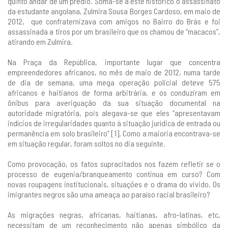
quinto andar de um prédio. Soma-se a este histórico o assassinato
da estudante angolana, Zulmira Sousa Borges Cardoso, em maio de
2012, que confraternizava com amigos no Bairro do Brás e foi
assassinada a tiros por um brasileiro que os chamou de “macacos”,
atirando em Zulmira.
Na Praça da República, importante lugar que concentra
empreendedores africanos, no mês de maio de 2012, numa tarde
de dia de semana, uma mega operação policial deteve 575
africanos e haitianos de forma arbitrária, e os conduziram em
ônibus para averiguação da sua situação documental na
autoridade migratória, pois alegava-se que eles “apresentavam
indícios de irregularidades quanto à situação jurídica de entrada ou
permanência em solo brasileiro” [1]. Como a maioria encontrava-se
em situação regular, foram soltos no dia seguinte.
Como provocação, os fatos supracitados nos fazem refletir se o
processo de eugenia/branqueamento continua em curso? Com
novas roupagens institucionais, situações e o drama do vivido. Os
imigrantes negros são uma ameaça ao paraíso racial brasileiro?
As migrações negras, africanas, haitianas, afro-latinas, etc,
necessitam de um reconhecimento não apenas simbólico da