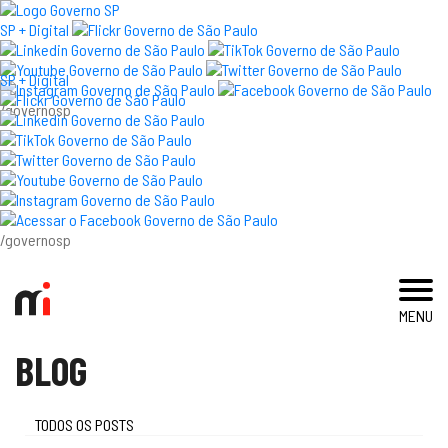
×
SP + Digital
SP + Digital
/governosp
visite
exposições e eventos
acervo e pesquisa
/governosp
imprensa
MENU
blog
BLOG
museu
educativo
TODOS OS POSTS