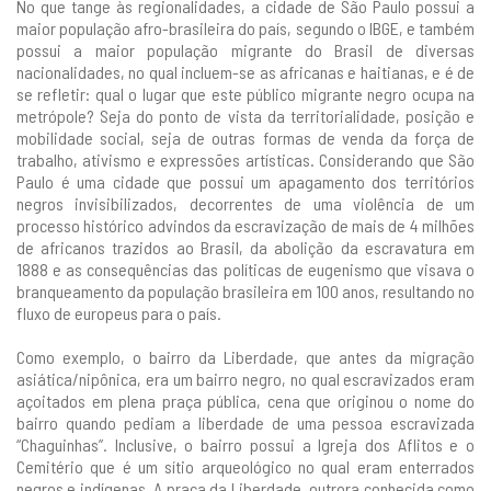
No que tange às regionalidades, a cidade de São Paulo possui a
maior população afro-brasileira do país, segundo o IBGE, e também
possui a maior população migrante do Brasil de diversas
nacionalidades, no qual incluem-se as africanas e haitianas, e é de
se refletir: qual o lugar que este público migrante negro ocupa na
metrópole? Seja do ponto de vista da territorialidade, posição e
mobilidade social, seja de outras formas de venda da força de
trabalho, ativismo e expressões artísticas. Considerando que São
Paulo é uma cidade que possui um apagamento dos territórios
negros invisibilizados, decorrentes de uma violência de um
processo histórico advindos da escravização de mais de 4 milhões
de africanos trazidos ao Brasil, da abolição da escravatura em
1888 e as consequências das políticas de eugenismo que visava o
branqueamento da população brasileira em 100 anos, resultando no
fluxo de europeus para o país.
Como exemplo, o bairro da Liberdade, que antes da migração
asiática/nipônica, era um bairro negro, no qual escravizados eram
açoitados em plena praça pública, cena que originou o nome do
bairro quando pediam a liberdade de uma pessoa escravizada
“Chaguinhas”. Inclusive, o bairro possui a Igreja dos Aflitos e o
Cemitério que é um sítio arqueológico no qual eram enterrados
negros e indígenas. A praça da Liberdade, outrora conhecida como