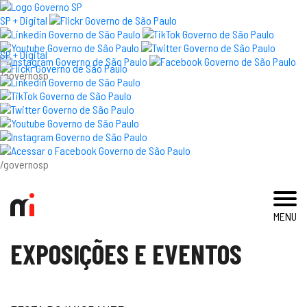
×
SP + Digital
SP + Digital
/governosp
visite
exposições e eventos
acervo e pesquisa
/governosp
imprensa
MENU
blog
EXPOSIÇÕES E EVENTOS
museu
educativo