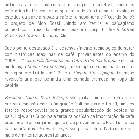
influenciaram os costumes e o imaginário coletivo, como as
cafeterias históricas na Itália; o estilo de vida italiano; a evolução
estética da panela
moka
; a cafeteira napolitana e Riccardo Dalisi;
o projeto de Aldo Rossi unindo arquitetura e paisagismo
doméstico; o ritual do café em casa e o conjunto
Tea & Coffee
Piazza and Towers
, da marca Alessi.
Outro ponto destacado é o desenvolvimento tecnológico do setor
com históricas máquinas de café, provenientes do acervo do
MUMAC - Museo
della Macchina per Caffè di Cimbali Group
. Entre os
modelos, o
Snider Insuperabile
, um exemplo de máquina de coluna
de vapor produzida em 1920 e a
Gaggia Tipo Spagna
, invenção
revolucionária que permitia uma camada cremosa no topo da
bebida.
Passione italiana: l'arte dell'espresso
ganha ainda mais relevância
por sua conexão com a imigração italiana para o Brasil, um dos
fatores responsáveis pela grande popularização da bebida no
país. Hoje, a Itália ocupa a terceira posição na importação de café
brasileiro, o que significa que o grão proveniente do Brasil é a base
da maioria dos
blends
de
espresso
preparados diariamente por
mais de mil torrefadores italianos.