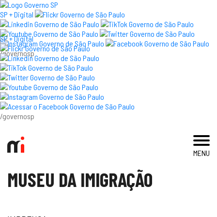
×
SP + Digital
SP + Digital
/governosp
visite
exposições e eventos
acervo e pesquisa
/governosp
imprensa
MENU
blog
MUSEU DA IMIGRAÇÃO
museu
educativo