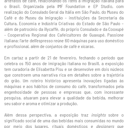
artefatos de café, relacionando os itens à imigração italiana para
o Brasil. Organizada pela IMF Foundation e EP Studio, com
realização do Consulado Geral da Itália em São Paulo, do Museu do
Café e do Museu da Imigração – instituições da Secretaria da
Cultura, Economia e Indústria Criativas do Estado de São Paulo –
além de patrocínio da illycaffè, do próprio Consulado e da Cooxupé
- Cooperativa Regional dos Cafeicultores de Guaxupé, Passione
italiana: l'arte dell'espresso reúne 60 máquinas para uso doméstico
e profissional, além de conjuntos de café e xícaras.
Em cartaz a partir de 21 de fevereiro, fechando o período que
celebra os 150 anos de imigração italiana no Brasill, a exposição
tem curadoria de Elisabetta Pisu e se desenvolve em dois núcleos
que constroem uma narrativa rica em detalhes sobre a trajetória
do grão. Um roteiro histórico apresenta inovações ligadas às
máquinas e aos hábitos de consumo do café, transformados pela
engenhosidade de pessoas e empresas que, com incessante
pesquisa, atuaram para elevar a qualidade da bebida, melhorar
seu sabor e aroma e otimizar a produção.
Além dessa perspectiva, a exposição traz
insights
sobre o
significado social de uma das bebidas mais consumidas no mundo
por meio dos lugares, rituais domésticos e
designers
que